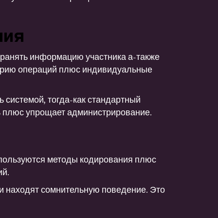
ния
хранять информацию участника а-также
торию операций плюс индивидуальные
 системой, тогда-как стандартный
ь плюс упрощает администрирование.
пользуются методы кодирования плюс
ий.
и находят сомнительную поведение. Это