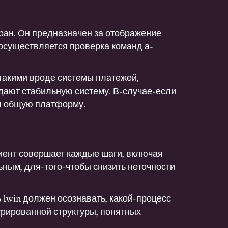
ран. Он предназначен за отображение
осуществляется проверка команд а-
такими вроде системы платежей,
дают стабильную систему. В-случае-если
ля общую платформу.
иент совершает каждые шаги, включая
ьным, для-того-чтобы снизить неточности
1win должен осознавать, какой-процесс
урированной структуры, понятных