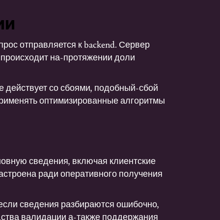
ии
рос отправляется к backend. Сервер
 происходит на-протяжении доли
же действует со сбоями, подобный-сбой
 применять оптимизированные алгоритмы
овную сведения, включая клиентские
настроена ради оперативного получения
если сведения разбираются ошибочно,
дства валидации а-также поддержания