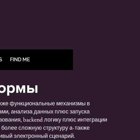
S
FIND ME
формы
также функциональные механизмы в
ами, анализа данных плюс запуска
ования, backend логику плюс интеграции
 более сложную структуру а-также
ивый электронный сценарий.