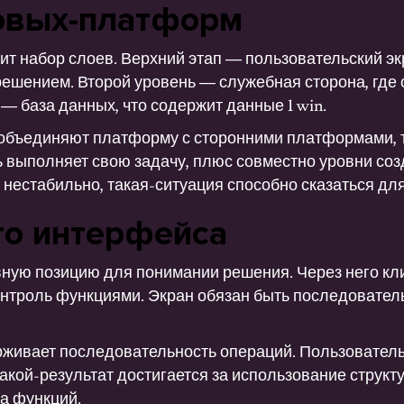
овых-платформ
 набор слоев. Верхний этап — пользовательский эк
ешением. Второй уровень — служебная сторона, где 
— база данных, что содержит данные 1 win.
 объединяют платформу с сторонними платформами, 
 выполняет свою задачу, плюс совместно уровни соз
 нестабильно, такая-ситуация способно сказаться д
го интерфейса
вную позицию для понимании решения. Через него кл
онтроль функциями. Экран обязан быть последовател
живает последовательность операций. Пользователь 
акой-результат достигается за использование структ
а функций.