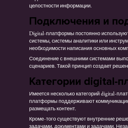
целостности информации.
Подключения и по
Digital-платформы постоянно использую
системы, системы аналитики или инстру
необходимости написания основных ком
Соединение с внешними системами выпо
сценариев. Такой принцип создает реше
Категории digital-
Имеется несколько категорий digital-пл
платформы поддерживают коммуникацию
размещать контент.
Кроме-того существуют внутренние реше
задачами, документами и задачами. Неза