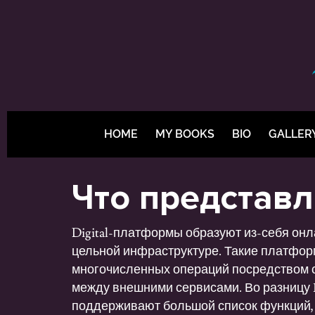
HOME
MY BOOKS
BIO
GALLER
Что представ
Digital-платформы образуют из-себя он
цельной инфраструктуре. Такие платфор
многочисленных операций посредством с
между внешними сервисами. Во разницу 1
поддерживают большой список функций,