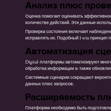
Анализ плюс пров
Оценка помогает оценивать эффективност
количестве действий. Эти данные исполь
Проверка состояния включает наблюден
исправлять их. Подобный 1 win принцип 
Автоматизация сц
Digital-платформы автоматизируют мно
обработка информации а-также обновлени
Системные сценарии сокращают вероятн
данных плюс запросов.
Расширяемость пл
Платформа необходимо быть подготовлен