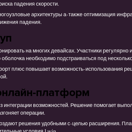
иска падения скорости.
огоузловые архитектуры а-также оптимизация инфра
нижения падения.
уп
ировать на многих девайсах. Участники регулярно 
 оболочка необходимо подстраиваться под несколько
орт плюс повышает возможность-использования ре
ой.
онлайн-платформ
з интеграции возможностей. Решение помогает выпо
згоняет операции.
создают решения удобными с-целью расширения. Пл
тельные условия 1 win.