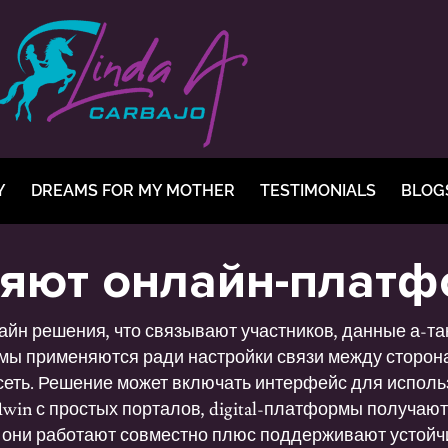
Y
DREAMS FOR MY MOTHER
TESTIMONIALS
BLOG
ляют онлайн-плат
лайн решения, что связывают участников, данные а-
мы применяются ради настройки связи между сторон
еть. Решение может включать интерфейс для использ
win с простых порталов, digital-платформы получают
 они работают совместно плюс поддерживают устойч