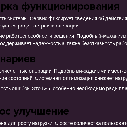
ерка функционирования
ь системы. Сервис фиксирует сведения об действиях
зуются ради настройки операций.
ие работоспособности решения. Подобный-механизм 
поддерживает надежность а-также безотказность раб
енариев
гочисленные операции. Подобными-задачами имеет-в
е состояний. Системная-оптимизация снижает нагруз
ость ошибок. Это 1win особенно необходимо ради п
юс улучшение
а для росту нагрузки. С росте количества пользоват